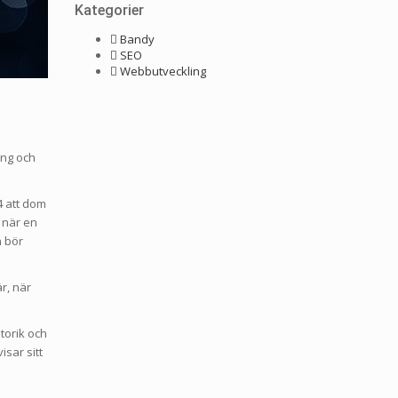
Kategorier
Bandy
SEO
Webbutveckling
ing och
4 att dom
 när en
n bör
r, när
storik och
isar sitt