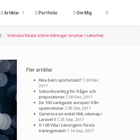
Artiklar
Portfolio
Om Mig
O
Svenska lokala online-tidningar struntar i säkerhet
Fler artiklar
Rika barn sporta bäst?
30 Dec,
2017
Sökordsverktyg för frågor och
prepositioner
09 Dec, 2017
De 100 vanligaste anropen från
spamrobotar
05 Okt, 2017
Generera en enkel XML-sitemap i
Laravel 5
25 Sep, 2017
9-1 till Villa i säsongens första
träningsmatch
14 Sep, 2017