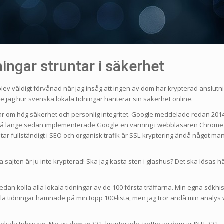
ingar struntar i säkerhet
blev väldigt förvånad när jag insåg att ingen av dom har krypterad anslutn
e jag hur svenska lokala tidningar hanterar sin säkerhet online.
ar om hög säkerhet och personlig integritet. Google meddelade redan 201
 så länge sedan implementerade Google en varning i webbläsaren Chrome
r fullständigt i SEO och organisk trafik är SSL-kryptering ändå något ma
sajten är ju inte krypterad! Ska jag kasta sten i glashus? Det ska lösas hä
sedan kolla alla lokala tidningar av de 100 första träffarna. Min egna sökhi
kala tidningar hamnade på min topp 100-lista, men jag tror ändå min analys v
 lokala tidningar. Nio av dem är SSL-krypterade, trettio av dem är INTE SSL-