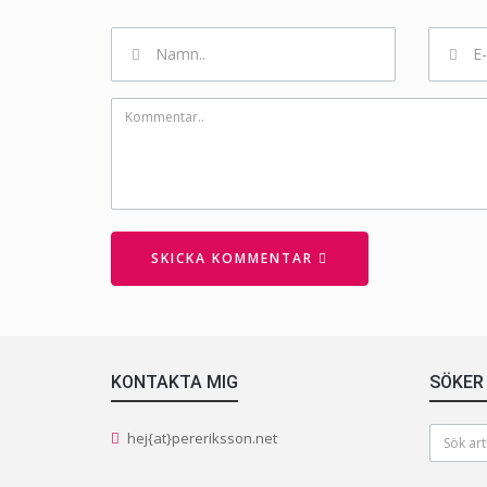
Namn
Email
SKICKA KOMMENTAR
KONTAKTA MIG
SÖKER
hej{at}pereriksson.net