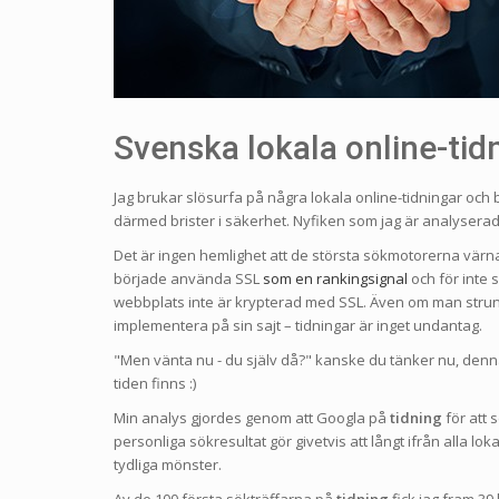
Svenska lokala online-tidn
Jag brukar slösurfa på några lokala online-tidningar och 
därmed brister i säkerhet. Nyfiken som jag är analyserad
Det är ingen hemlighet att de största sökmotorerna värn
började använda SSL
som en rankingsignal
och för inte
webbplats inte är krypterad med SSL. Även om man strunta
implementera på sin sajt – tidningar är inget undantag.
"Men vänta nu - du själv då?" kanske du tänker nu, denna 
tiden finns :)
Min analys gjordes genom att Googla på
tidning
för att 
personliga sökresultat gör givetvis att långt ifrån alla lo
tydliga mönster.
Av de 100 första sökträffarna på
tidning
fick jag fram 39