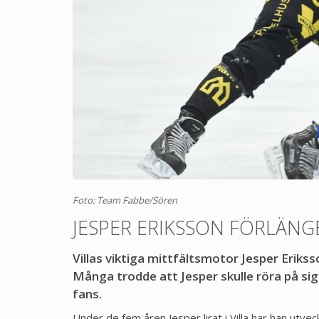
Foto: Team Fabbe/Sören
JESPER ERIKSSON FÖRLÄNG
Villas viktiga mittfältsmotor Jesper Eriks
Många trodde att Jesper skulle röra på sig n
fans.
Under de fem åren Jesper lirat i Villa har han utvec