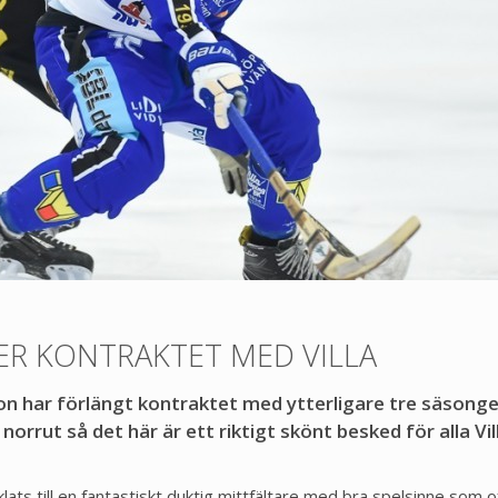
ER KONTRAKTET MED VILLA
son har förlängt kontraktet med ytterligare tre säsonge
orrut så det här är ett riktigt skönt besked för alla Vil
klats till en fantastiskt duktig mittfältare med bra spelsinne som o