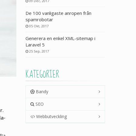
09 Dec, 2017
De 100 vanligaste anropen från
spamrobotar
05 Okt, 2017
Generera en enkel XML-sitemap i
Laravel 5
25 Sep, 2017
KATEGORIER
Bandy
SEO
r.
Webbutveckling
la-
fta