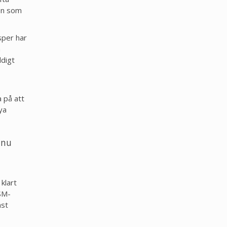
nen som
sper har
n
ldigt
a på att
ya
 nu
 klart
SM-
nst