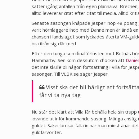
sätter igång anfallen från egen planhalva. Brechen
alltid levererar citat efter citat till media. Alltid kr
Senaste säsongen knåpade Jesper ihop 48 poäng gen
varit hörnläggare ihop med Danne men är ändå en sta
chansen i landslaget som lyckades återta VM-guldet
bra ifrån sig där med.
Efter den tunga semifinalförlusten mot Bollnäs börja
Hammarby. Sen kom dessutom chocken att
Daniel
det inte skulle bli någon fortsättning i Villa för J
säsonger. Till VLBK.se säger Jesper:
Visst ska det bli härligt att fortsät
får vi ta nya tag
Nu står det klart att Villa får behålla hela sin tru
lovande ut inför kommande säsong. Många ansåg n
guldet. Saker brukar falla in när man minst anar de
guldfarvoriter.