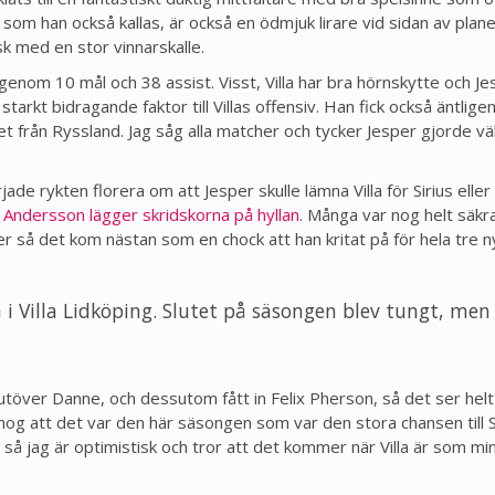
, som han också kallas, är också en ödmjuk lirare vid sidan av pla
itisk med en stor vinnarskalle.
om 10 mål och 38 assist. Visst, Villa har bra hörnskytte och Je
rkt bidragande faktor till Villas offensiv. Han fick också äntlige
 från Ryssland. Jag såg alla matcher och tycker Jesper gjorde vä
de rykten florera om att Jesper skulle lämna Villa för Sirius eller
 Andersson lägger skridskorna på hyllan
. Många var nog helt säkr
esper så det kom nästan som en chock att han kritat på för hela tre n
ta i Villa Lidköping. Slutet på säsongen blev tungt, men
pp utöver Danne, och dessutom fått in Felix Pherson, så det ser helt
og att det var den här säsongen som var den stora chansen till 
t så jag är optimistisk och tror att det kommer när Villa är som mi