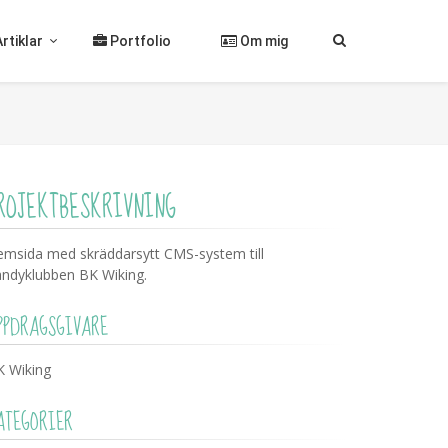
Artiklar
Portfolio
Om mig
ROJEKTBESKRIVNING
msida med skräddarsytt CMS-system till
ndyklubben BK Wiking.
PPDRAGSGIVARE
K Wiking
ATEGORIER