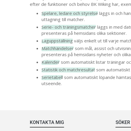
efter de funktioner och behov BK Wiking har, exem
Spelare, ledare och styrelse
läggs in och han
uttagning till matcher.
Serie- och träningsmatcher
läggs in med dat
presenteras på hemsidans olika sektioner.
Laguppställning
väljs enkelt ut till varje mat
Matchhändelser
som mål, assist och utvisnin
presenteras på hemsidans nyheter och olika 
Kalender
som automatiskt listar träningar oc
Statistik och matchresultat
som automatiskt 
Serietabell
som automatiskt löpande hämtas
utseende.
KONTAKTA MIG
SÖKER