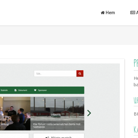
Hem
P
He
ba
U
B
K