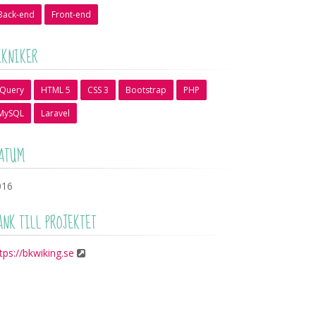
Back-end
Front-end
EKNIKER
jQuery
HTML 5
CSS 3
Bootstrap
PHP
MySQL
Laravel
ATUM
016
ÄNK TILL PROJEKTET
tps://bkwiking.se